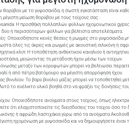
ου θορύβου με το γυψοσανίδα, η σωστή εγκατάσταση είναι καθ
η μέγιστη μείωση θορύβου με τους τοίχους σας.:
anida: Η προσθήκη πολλαπλών φύλλων ηχομονωτικού gypsosa
 δύο ή περισσότερων φύλλων για βέλτιστα αποτελέσματα.
γμές: Οποιεσδήποτε κενές θέσεις ή ρωγμές στο γυψοσανίδα μ
ωστά όλες τις άκρες και ρωγμές με ακουστική σιλικόνη ή σφρ
ηχητικά κλιπ: Η τοποθέτηση ανθεκτικού καναλιού ή αντιηχητικ
οστάσια, μειώνοντας τη μετάδοση ήχου μέσω των τοίχων.
μόνωσης μεταξύ των κορυφωτών μπορεί να βελτιώσει περαιτ
αλί ή από πέτρα βατόμουρο για μέγιστη απορρόφηση ήχου.
ς βινυλίου: Το βαρύ βινύλιο μάζας μπορεί να τοποθετηθεί με
υτό το ευέλικτο υλικό βοηθά στο να φράξει τις δονήσεις του
οίχου: Οποιεσδήποτε ανοίγματα στους τοίχους, όπως ηλεκτρι
τε ότι ελαχιστοποιείτε τις διεισδύσεις του τοίχου όσο το
ιλικόνης ή αφρώδη λαστιχάκια γύρω από τα ανοίγματα.Ακολου
έγιστη ηχομόνωση με γυψοσανίδα και να δημιουργήσετε έναν π