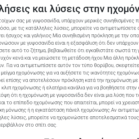
λήσεις και λύσεις στην ηχομ
τοίχων σας με γυψοσανίδα, υπάρχουν μερικές συνηθισμένες 
τόσο, με τις κατάλληλες λύσεις, μπορείτε να αντιμετωπίσετε 
ι ήσυχος και γαλήνιος.Μία συνηθισμένη πρόκληση με την οπ
νώσουν με γυψοσανίδα είναι η εξασφάλιση ότι δεν υπάρχουν
πίσετε αυτό το ζήτημα, βεβαιωθείτε ότι εγκαθιστάτε σωστά τ
 τυχόν κενά και να μειώσετε τη μετάδοση ήχου.Μια άλλη πρόκ
ν. Για να αντιμετωπίσετε αυτόν τον τύπο θορύβου, σκεφτεί
 μείγμα ηχομόνωσης για να αυξήσετε τις ικανότητες ηχομόνω
εί επίσης να αποτελέσουν πρόκληση κατά την ηχομόνωση με γ
 κλιπ ηχομόνωσης ή ελατήρια κανάλια για να βοηθήσετε στην
πόψη ότι η ηχομόνωση με γυψοσανίδα δεν είναι μια λύση που τ
και το επίπεδο ηχομόνωσης που απαιτείται, μπορεί να χρεια
η μόνωσης ή η εγκατάσταση πάνελ ηχομόνωσης.Αν αντιμετωπ
ηλες λύσεις, μπορείτε να ηχομονώσετε αποτελεσματικά τους 
περιβάλλον στο σπίτι σας.