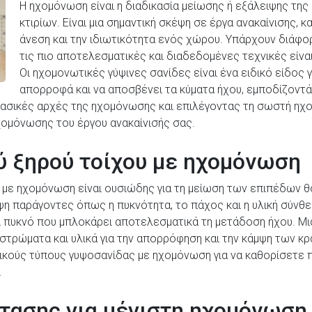
Η ηχομόνωση είναι η διαδικασία μείωσης ή εξάλειψης τη
κτιρίων. Είναι μια σημαντική σκέψη σε έργα ανακαίνισης, 
άνεση και την ιδιωτικότητα ενός χώρου. Υπάρχουν διάφο
τις πιο αποτελεσματικές και διαδεδομένες τεχνικές είν
Οι ηχομονωτικές γύψινες σανίδες είναι ένα ειδικό είδος
απορροφά και να αποσβένει τα κύματα ήχου, εμποδίζοντ
βασικές αρχές της ηχομόνωσης και επιλέγοντας τη σωστή ηχο
χομόνωσης του έργου ανακαίνισής σας.
ύ ξηρού τοίχου με ηχομόνωση
με ηχομόνωση είναι ουσιώδης για τη μείωση των επιπέδων θ
 παράγοντες όπως η πυκνότητα, το πάχος και η υλική σύνθεσ
αι πυκνό που μπλοκάρει αποτελεσματικά τη μετάδοση ήχου. Μια
στρώματα και υλικά για την απορρόφηση και την κάμψη των κρ
ικούς τύπους γυψοσανίδας με ηχομόνωση για να καθορίσετε πο
.
τασης για μέγιστη ηχομόνωση