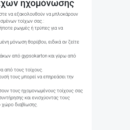
οίχων ηχομόνωσης
 ώστε να εξακολουθούν να μπλοκάρουν
ωσμένων τοίχων σας.:
ήποτε ρωγμές ή τρύπες για να
ένη μόνωση θορύβου, ειδικά αν ζείτε
άκων από gypsokarton και γύρω από
α από τους τοίχους.
υσή τους μπορεί να επηρεάσει την
σουν τους ηχομονωμένους τοίχους σας
συντήρησης και ενισχύοντας τους
ο χώρο διαβίωσης.